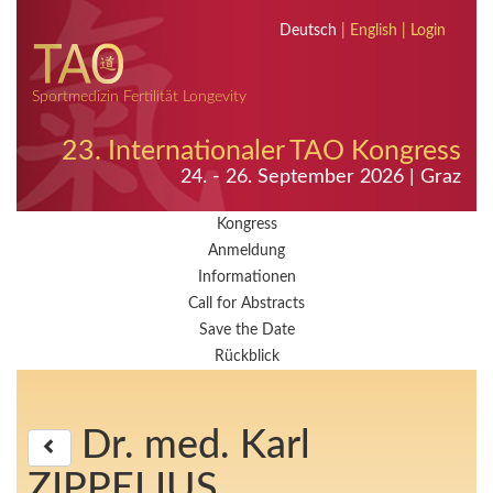
Deutsch
|
English
|
Login
Sportmedizin Fertilität Longevity
23. Internationaler TAO Kongress
24. - 26. September 2026 | Graz
Kongress
Anmeldung
Informationen
Call for Abstracts
Save the Date
Rückblick
Dr. med. Karl
ZIPPELIUS