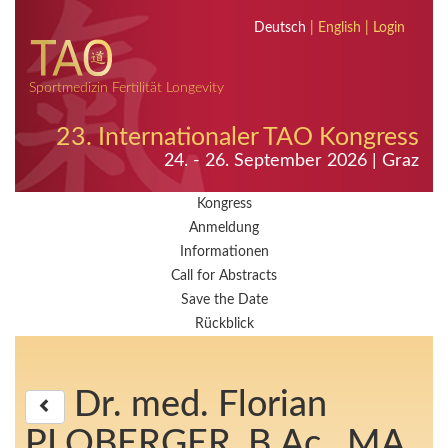
Deutsch
|
English
|
Login
Sportmedizin Fertilität Longevity
23. Internationaler TAO Kongress
24. - 26. September 2026 | Graz
Kongress
Anmeldung
Informationen
Call for Abstracts
Save the Date
Rückblick
Dr. med. Florian
PLOBERGER, B.Ac., MA