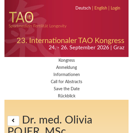
Deutsch
|
English
|
Login
Sportmedizin Fertilität Longevity
23. Internationaler TAO Kongress
24. - 26. September 2026 | Graz
Kongress
Anmeldung
Informationen
Call for Abstracts
Save the Date
Rückblick
Dr. med. Olivia
POJER, MSc