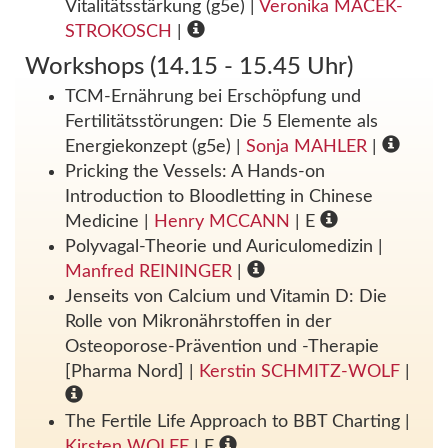
Vitalitätsstärkung (g5e)
|
Veronika MACEK-
STROKOSCH
|
Workshops (14.15 - 15.45 Uhr)
TCM-Ernährung bei Erschöpfung und
Fertilitätsstörungen: Die 5 Elemente als
Energiekonzept (g5e)
|
Sonja MAHLER
|
Pricking the Vessels: A Hands-on
Introduction to Bloodletting in Chinese
Medicine
|
Henry MCCANN
| E
Polyvagal-Theorie und Auriculomedizin
|
Manfred REININGER
|
Jenseits von Calcium und Vitamin D: Die
Rolle von Mikronährstoffen in der
Osteoporose-Prävention und -Therapie
[Pharma Nord]
|
Kerstin SCHMITZ-WOLF
|
The Fertile Life Approach to BBT Charting
|
Kirsten WOLFE
| E