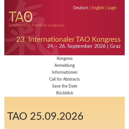
Deutsch
|
English
|
Login
Sportmedizin Fertilität Longevity
23. Internationaler TAO Kongress
24. - 26. September 2026 | Graz
Kongress
Anmeldung
Informationen
Call for Abstracts
Save the Date
Rückblick
TAO 25.09.2026