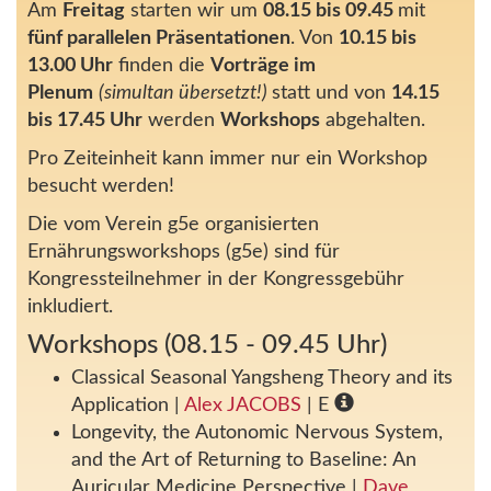
Am
Freitag
starten wir um
08.15 bis 09.45
mit
fünf parallelen Präsentationen
. Von
10.15 bis
13.00 Uhr
finden die
Vorträge im
Plenum
(simultan übersetzt!)
statt und von
14.15
bis 17.45 Uhr
werden
Workshops
abgehalten.
Pro Zeiteinheit kann immer nur ein Workshop
besucht werden!
Die vom Verein g5e organisierten
Ernährungsworkshops (g5e) sind für
Kongressteilnehmer in der Kongressgebühr
inkludiert.
Workshops (08.15 - 09.45 Uhr)
Classical Seasonal Yangsheng Theory and its
Application
|
Alex JACOBS
| E
Longevity, the Autonomic Nervous System,
and the Art of Returning to Baseline: An
Auricular Medicine Perspective
|
Dave